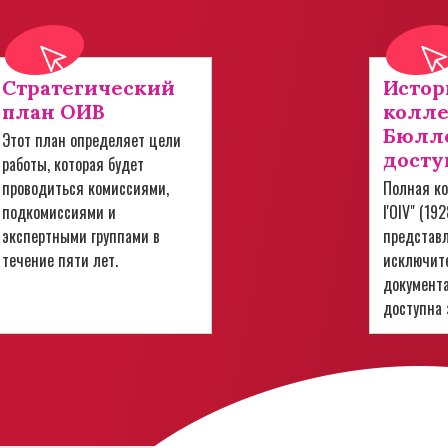
Стратегический
Истор
план ОИВ
колл
Бюлле
Этот план определяет цели
досту
работы, которая будет
проводиться комиссиями,
Полная ко
подкомиссиями и
l'OIV" (19
экспертными группами в
представ
течение пяти лет.
исключит
документ
доступна 