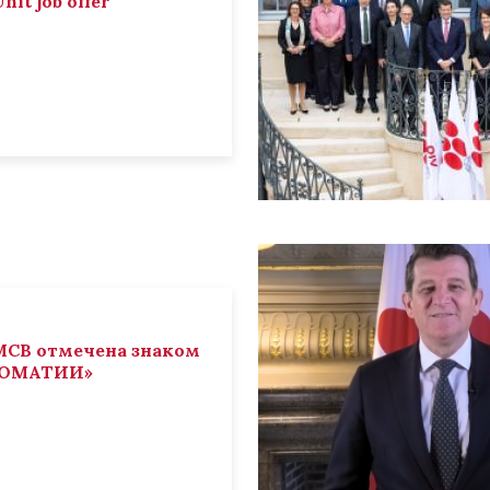
nit job offer
СВ отмечена знаком
ЛОМАТИИ»