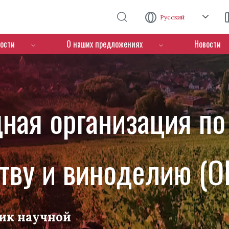
Перейти к основному содержанию
Русский
ости
О наших предложениях
Новости
ная организация по
тву и виноделию (O
ик научной