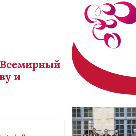
й Всемирный
ву и