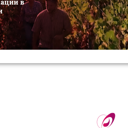
мации в
и