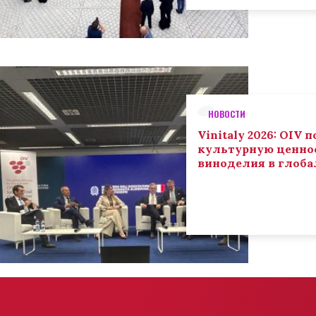
НОВОСТИ
Vinitaly 2026: OIV
культурную ценнос
виноделия в глоба