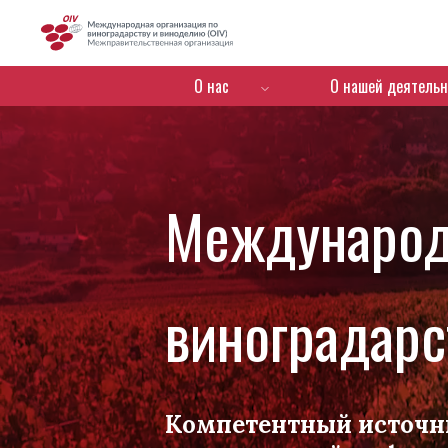
OIV
Menú de navegación
О нас
О нашей деятельн
Международ
виноградарс
Компетентный источн