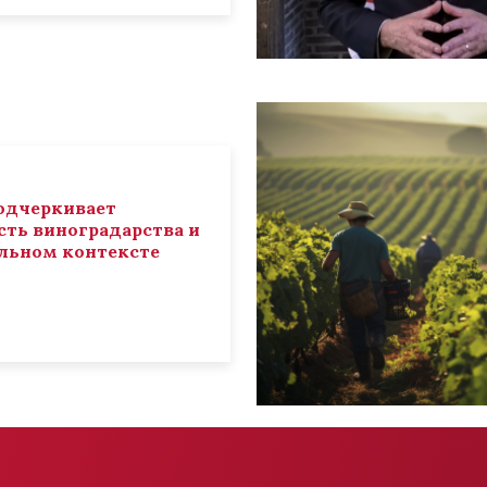
 подчеркивает
ть виноградарства и
льном контексте