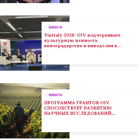
НОВОСТИ
Vinitaly 2026: OIV подчеркивает
культурную ценность
виноградарства и виноделия в
глобальном контексте
НОВОСТИ
ПРОГРАММА ГРАНТОВ OIV
СПОСОБСТВУЕТ РАЗВИТИЮ
НАУЧНЫХ ИССЛЕДОВАНИЙ,
НАПРАВЛЕННЫХ НА РЕШЕНИЕ
ОСНОВНЫХ ПРОБЛЕМ, СОСТОЯЩИХ
ПЕРЕД СЕКТОРОМ