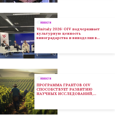
НОВОСТИ
Vinitaly 2026: OIV подчеркивает
культурную ценность
виноградарства и виноделия в
глобальном контексте
НОВОСТИ
ПРОГРАММА ГРАНТОВ OIV
СПОСОБСТВУЕТ РАЗВИТИЮ
НАУЧНЫХ ИССЛЕДОВАНИЙ,
НАПРАВЛЕННЫХ НА РЕШЕНИЕ
ОСНОВНЫХ ПРОБЛЕМ, СОСТОЯЩИХ
ПЕРЕД СЕКТОРОМ