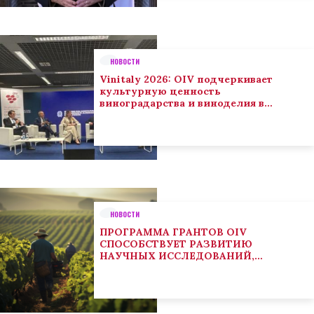
НОВОСТИ
Vinitaly 2026: OIV подчеркивает
культурную ценность
виноградарства и виноделия в
глобальном контексте
НОВОСТИ
ПРОГРАММА ГРАНТОВ OIV
СПОСОБСТВУЕТ РАЗВИТИЮ
НАУЧНЫХ ИССЛЕДОВАНИЙ,
НАПРАВЛЕННЫХ НА РЕШЕНИЕ
ОСНОВНЫХ ПРОБЛЕМ, СОСТОЯЩИХ
ПЕРЕД СЕКТОРОМ