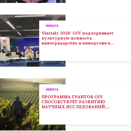
НОВОСТИ
Vinitaly 2026: OIV подчеркивает
культурную ценность
виноградарства и виноделия в
глобальном контексте
НОВОСТИ
ПРОГРАММА ГРАНТОВ OIV
СПОСОБСТВУЕТ РАЗВИТИЮ
НАУЧНЫХ ИССЛЕДОВАНИЙ,
НАПРАВЛЕННЫХ НА РЕШЕНИЕ
ОСНОВНЫХ ПРОБЛЕМ, СОСТОЯЩИХ
ПЕРЕД СЕКТОРОМ