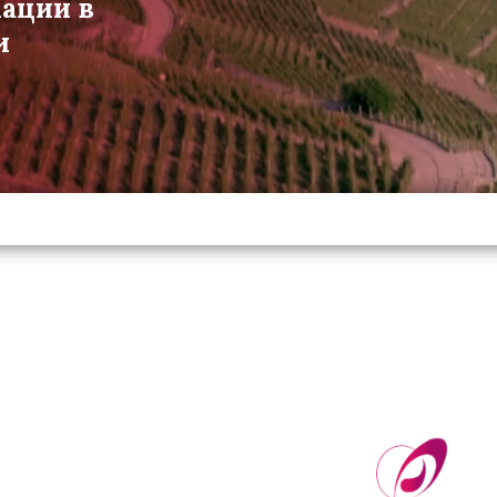
мации в
и