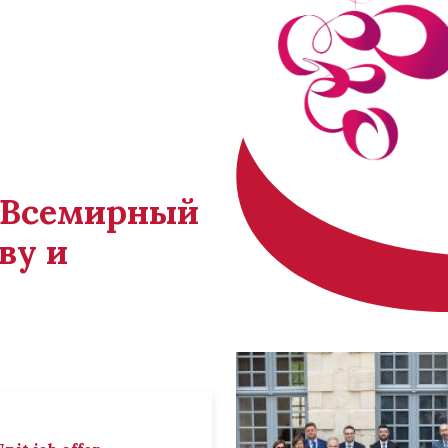
й Всемирный
ву и