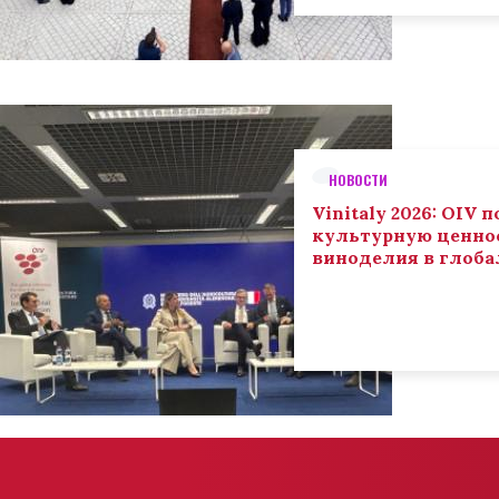
НОВОСТИ
Vinitaly 2026: OIV
культурную ценнос
виноделия в глоба