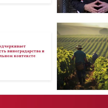
 подчеркивает
ть виноградарства и
льном контексте