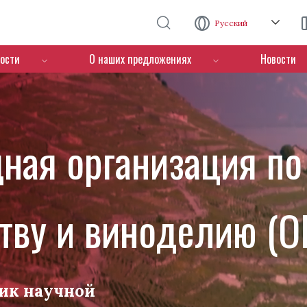
Перейти к основному содержанию
Русский
ости
О наших предложениях
Новости
ная организация по
тву и виноделию (O
ик научной