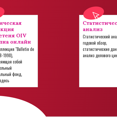
ическая
Статистиче
екция
анализ
теня OIV
Статистический ана
пна онлайн
годовой обзор,
ллекция "Bulletin de
статистические дан
28-1998),
анализ делового ци
ляющая собой
ельный
альный фонд,
здесь