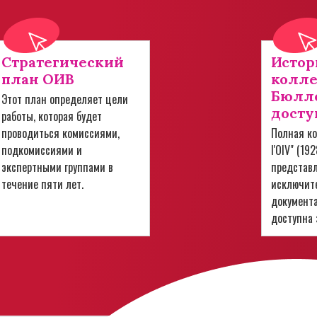
Стратегический
Истор
план ОИВ
колл
Бюлле
Этот план определяет цели
досту
работы, которая будет
проводиться комиссиями,
Полная ко
подкомиссиями и
l'OIV" (19
экспертными группами в
представ
течение пяти лет.
исключит
документ
доступна 