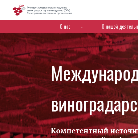
OIV
Menú de navegación
О нас
О нашей деятельн
Международ
виноградарс
Компетентный источн