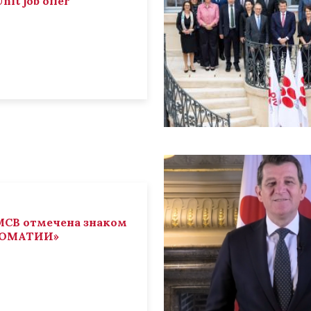
nit job offer
СВ отмечена знаком
ЛОМАТИИ»