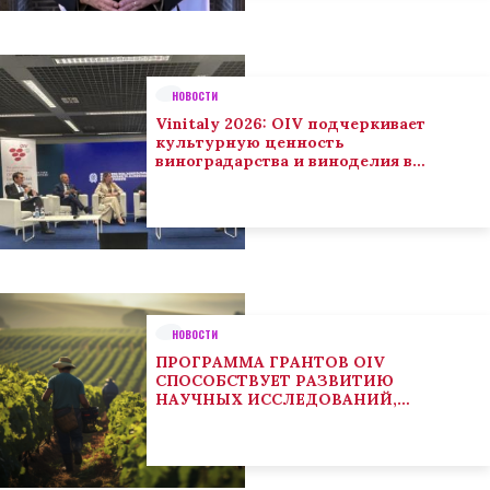
НОВОСТИ
Vinitaly 2026: OIV подчеркивает
культурную ценность
виноградарства и виноделия в
глобальном контексте
НОВОСТИ
ПРОГРАММА ГРАНТОВ OIV
СПОСОБСТВУЕТ РАЗВИТИЮ
НАУЧНЫХ ИССЛЕДОВАНИЙ,
НАПРАВЛЕННЫХ НА РЕШЕНИЕ
ОСНОВНЫХ ПРОБЛЕМ, СОСТОЯЩИХ
ПЕРЕД СЕКТОРОМ