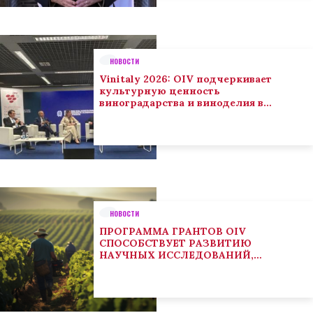
НОВОСТИ
Vinitaly 2026: OIV подчеркивает
культурную ценность
виноградарства и виноделия в
глобальном контексте
НОВОСТИ
ПРОГРАММА ГРАНТОВ OIV
СПОСОБСТВУЕТ РАЗВИТИЮ
НАУЧНЫХ ИССЛЕДОВАНИЙ,
НАПРАВЛЕННЫХ НА РЕШЕНИЕ
ОСНОВНЫХ ПРОБЛЕМ, СОСТОЯЩИХ
ПЕРЕД СЕКТОРОМ