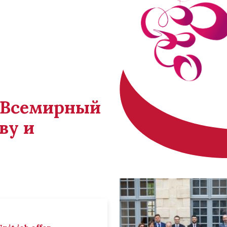
й Всемирный
ву и