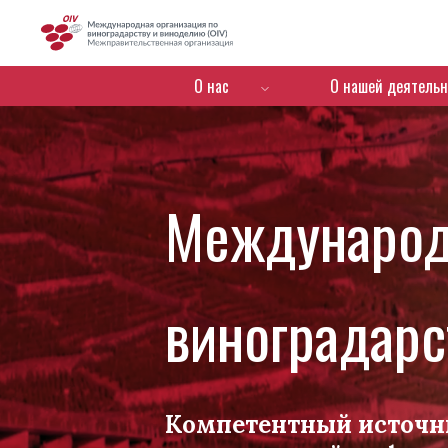
OIV
Menú de navegación
О нас
О нашей деятельн
Международ
виноградарс
Компетентный источн