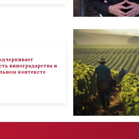
 подчеркивает
ть виноградарства и
льном контексте