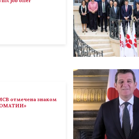
nit job offer
СВ отмечена знаком
ЛОМАТИИ»