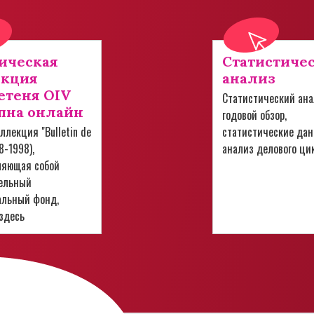
ическая
Статистиче
екция
анализ
теня OIV
Статистический ана
пна онлайн
годовой обзор,
ллекция "Bulletin de
статистические дан
28-1998),
анализ делового ци
ляющая собой
ельный
альный фонд,
здесь