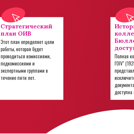
Стратегический
Истор
план ОИВ
колл
Бюлле
Этот план определяет цели
досту
работы, которая будет
проводиться комиссиями,
Полная ко
подкомиссиями и
l'OIV" (19
экспертными группами в
представ
течение пяти лет.
исключит
документ
доступна 