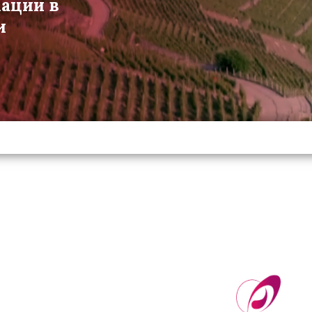
мации в
и