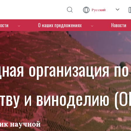
Перейти к основному содержанию
Русский
ости
О наших предложениях
Новости
ная организация по
тву и виноделию (O
ик научной