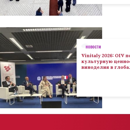
НОВОСТИ
Vinitaly 2026: OIV
культурную ценнос
виноделия в глоба