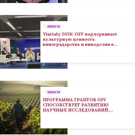
НОВОСТИ
Vinitaly 2026: OIV подчеркивает
культурную ценность
виноградарства и виноделия в
глобальном контексте
НОВОСТИ
ПРОГРАММА ГРАНТОВ OIV
СПОСОБСТВУЕТ РАЗВИТИЮ
НАУЧНЫХ ИССЛЕДОВАНИЙ,
НАПРАВЛЕННЫХ НА РЕШЕНИЕ
ОСНОВНЫХ ПРОБЛЕМ, СОСТОЯЩИХ
ПЕРЕД СЕКТОРОМ