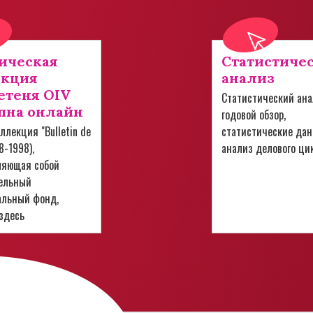
ическая
Статистиче
екция
анализ
теня OIV
Статистический ана
пна онлайн
годовой обзор,
ллекция "Bulletin de
статистические дан
28-1998),
анализ делового ци
ляющая собой
ельный
альный фонд,
здесь