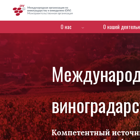
OIV
Menú de navegación
О нас
О нашей деятельн
Международ
виноградарс
Компетентный источн