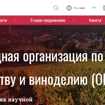
Перейти к основному содержанию
Русский
ости
О наших предложениях
Новости
ная организация по
тву и виноделию (O
ик научной