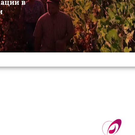
мации в
и