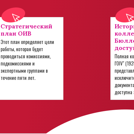
Стратегический
Истор
план ОИВ
колл
Бюлле
Этот план определяет цели
досту
работы, которая будет
проводиться комиссиями,
Полная ко
подкомиссиями и
l'OIV" (19
экспертными группами в
представ
течение пяти лет.
исключит
документ
доступна 