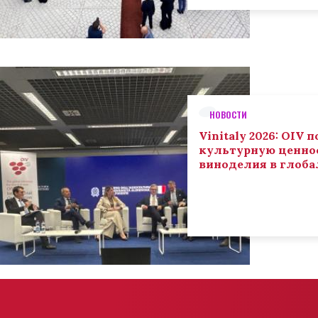
НОВОСТИ
Vinitaly 2026: OIV
культурную ценнос
виноделия в глоба