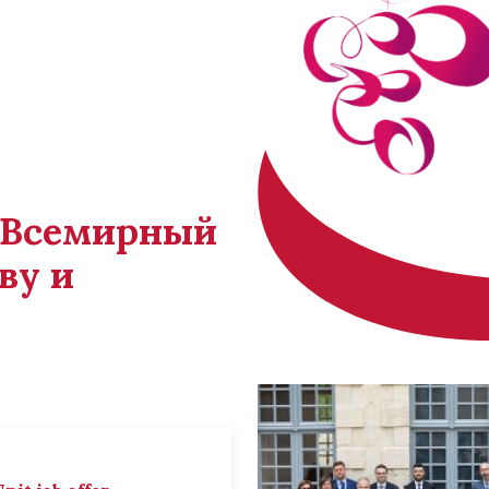
й Всемирный
ву и