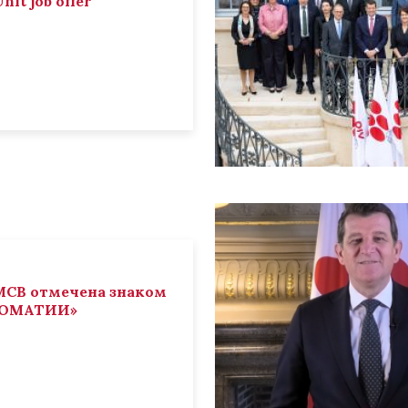
nit job offer
СВ отмечена знаком
ЛОМАТИИ»