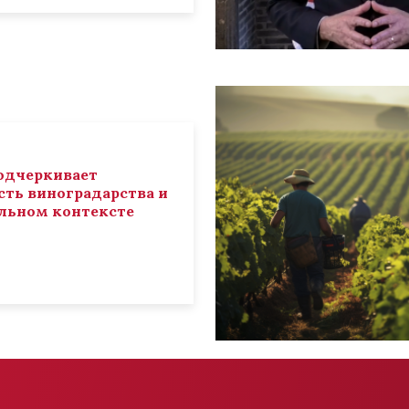
 подчеркивает
ть виноградарства и
льном контексте