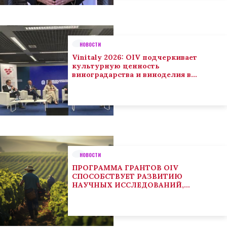
НОВОСТИ
Vinitaly 2026: OIV подчеркивает
культурную ценность
виноградарства и виноделия в
глобальном контексте
НОВОСТИ
ПРОГРАММА ГРАНТОВ OIV
СПОСОБСТВУЕТ РАЗВИТИЮ
НАУЧНЫХ ИССЛЕДОВАНИЙ,
НАПРАВЛЕННЫХ НА РЕШЕНИЕ
ОСНОВНЫХ ПРОБЛЕМ, СОСТОЯЩИХ
ПЕРЕД СЕКТОРОМ