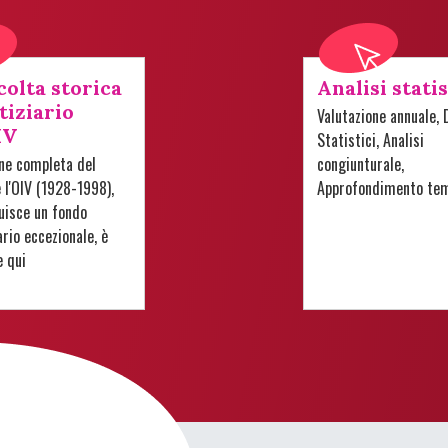
colta storica
Analisi stati
tiziario
Valutazione annuale, 
IV
Statistici, Analisi
one completa del
congiunturale,
e l'OIV (1928-1998),
Approfondimento te
uisce un fondo
io eccezionale, è
e qui