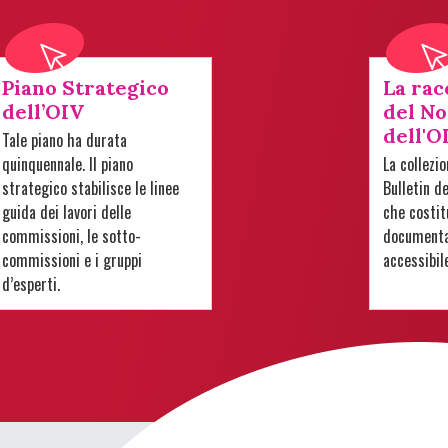
Piano Strategico
La rac
dell’OIV
del No
dell'O
Tale piano ha durata
quinquennale. Il piano
La collezi
strategico stabilisce le linee
Bulletin d
guida dei lavori delle
che costit
commissioni, le sotto-
documentar
commissioni e i gruppi
accessibil
d’esperti.