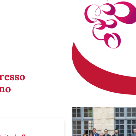
gresso
ino