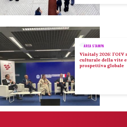
AREA STAMPA
Vinitaly 2026: l’OIV 
culturale della vite 
prospettiva globale