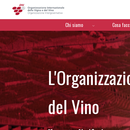
OIV
Menú de navegación
Chi siamo
Cosa fac
L'Organizzazi
del Vino