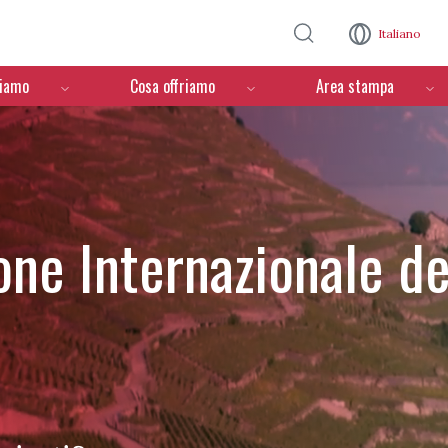
Salta al contenuto principale
Italiano
ciamo
Cosa offriamo
Area stampa
one Internazionale de