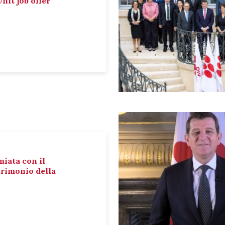
nit job offer
miata con il
rimonio della