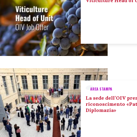
Viticulture Head of U
AREA STAMPA
La sede dell’OIV pre
riconoscimento «Pat
Diplomazia»