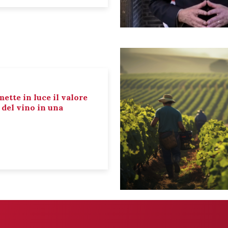
mette in luce il valore
e del vino in una