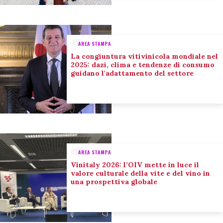
AREA STAMPA
La congiuntura vitivinicola mondiale nel
2025: dazi, clima e tendenze di consumo
guidano l'adattamento del settore
AREA STAMPA
Vinitaly 2026: l’OIV mette in luce il
valore culturale della vite e del vino in
una prospettiva globale