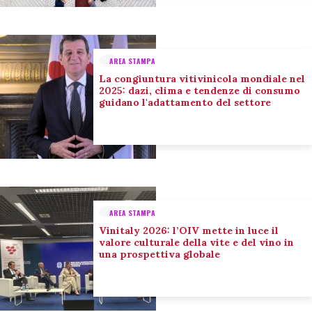
AREA STAMPA
La congiuntura vitivinicola mondiale nel
2025: dazi, clima e tendenze di consumo
guidano l'adattamento del settore
AREA STAMPA
Vinitaly 2026: l’OIV mette in luce il
valore culturale della vite e del vino in
una prospettiva globale