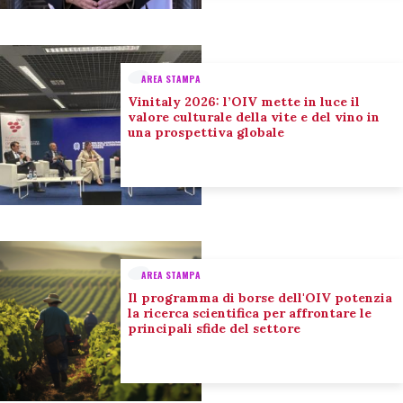
AREA STAMPA
Vinitaly 2026: l’OIV mette in luce il
valore culturale della vite e del vino in
una prospettiva globale
AREA STAMPA
Il programma di borse dell'OIV potenzia
la ricerca scientifica per affrontare le
principali sfide del settore