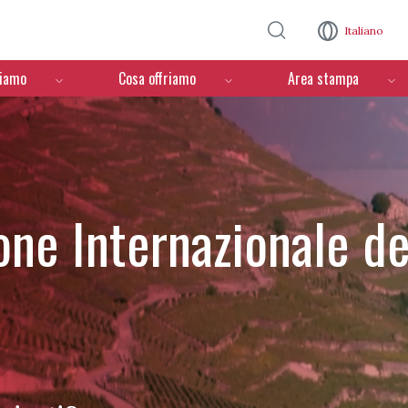
Salta al contenuto principale
Italiano
ciamo
Cosa offriamo
Area stampa
one Internazionale de