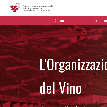
OIV
Menú de navegación
Chi siamo
Cosa fac
L'Organizzazi
del Vino