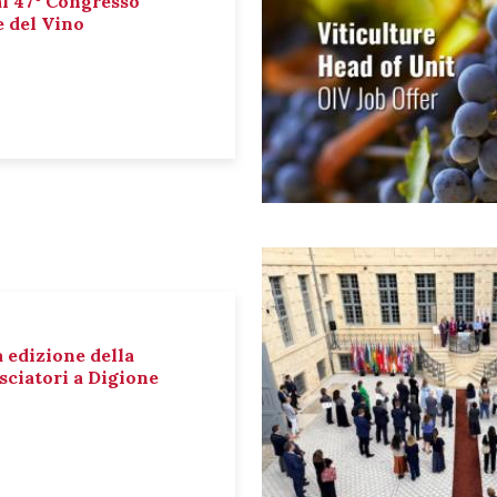
al 47° Congresso
e del Vino
a edizione della
sciatori a Digione