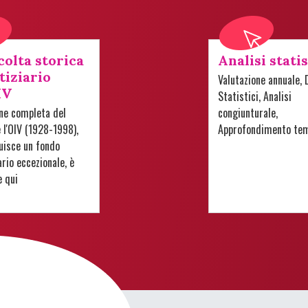
colta storica
Analisi stati
tiziario
Valutazione annuale, 
IV
Statistici, Analisi
one completa del
congiunturale,
e l'OIV (1928-1998),
Approfondimento te
uisce un fondo
io eccezionale, è
e qui