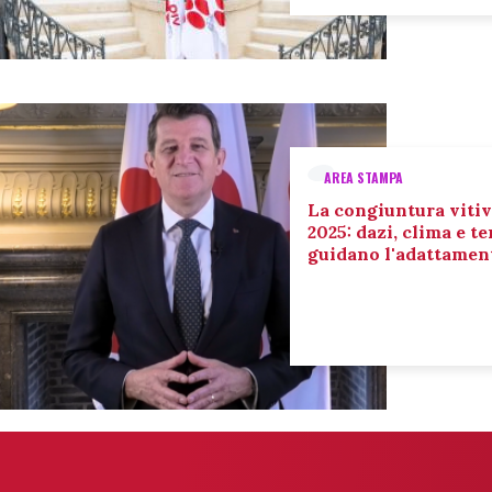
AREA STAMPA
La congiuntura vitiv
2025: dazi, clima e 
guidano l'adattament