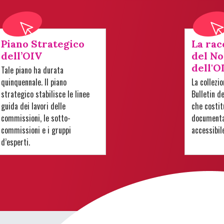
Piano Strategico
La rac
dell’OIV
del No
dell'O
Tale piano ha durata
quinquennale. Il piano
La collezi
strategico stabilisce le linee
Bulletin d
guida dei lavori delle
che costit
commissioni, le sotto-
documentar
commissioni e i gruppi
accessibil
d’esperti.