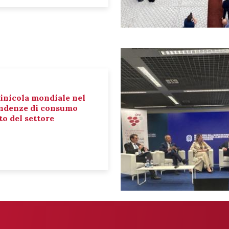
inicola mondiale nel
tendenze di consumo
o del settore