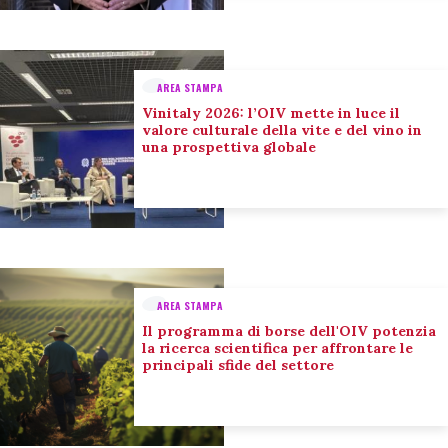
AREA STAMPA
Vinitaly 2026: l’OIV mette in luce il
valore culturale della vite e del vino in
una prospettiva globale
AREA STAMPA
Il programma di borse dell'OIV potenzia
la ricerca scientifica per affrontare le
principali sfide del settore