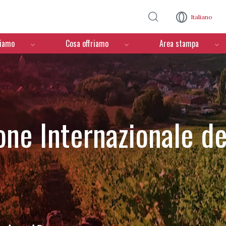
Salta al contenuto principale
Italiano
ciamo
Cosa offriamo
Area stampa
one Internazionale de