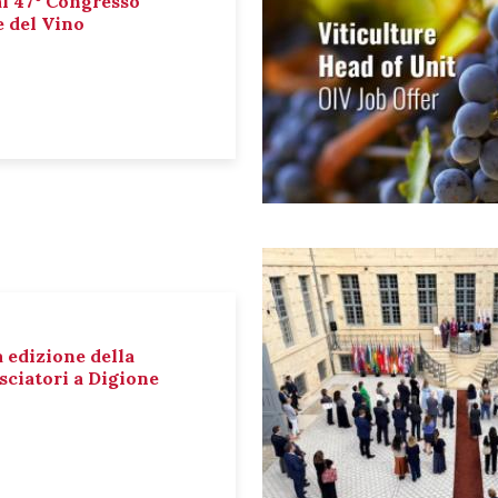
al 47° Congresso
e del Vino
a edizione della
sciatori a Digione