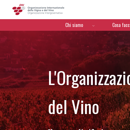
OIV
Menú de navegación
Chi siamo
Cosa fac
L'Organizzazi
del Vino