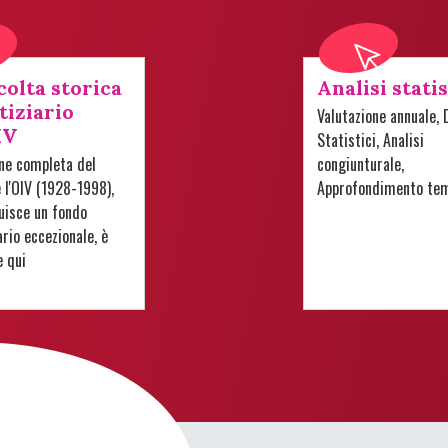
colta storica
Analisi stati
tiziario
Valutazione annuale, 
IV
Statistici, Analisi
one completa del
congiunturale,
e l'OIV (1928-1998),
Approfondimento te
uisce un fondo
io eccezionale, è
e qui