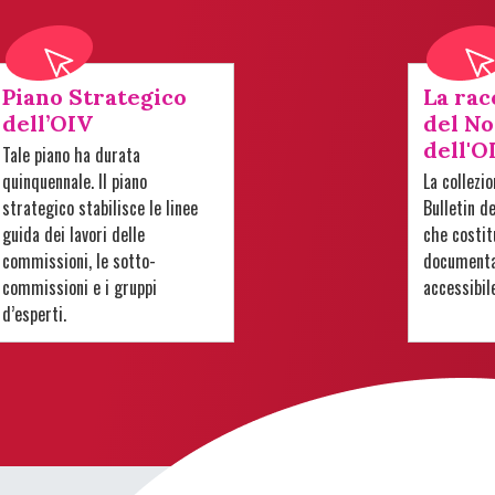
Piano Strategico
La rac
dell’OIV
del No
dell'O
Tale piano ha durata
quinquennale. Il piano
La collezi
strategico stabilisce le linee
Bulletin d
guida dei lavori delle
che costit
commissioni, le sotto-
documentar
commissioni e i gruppi
accessibil
d’esperti.