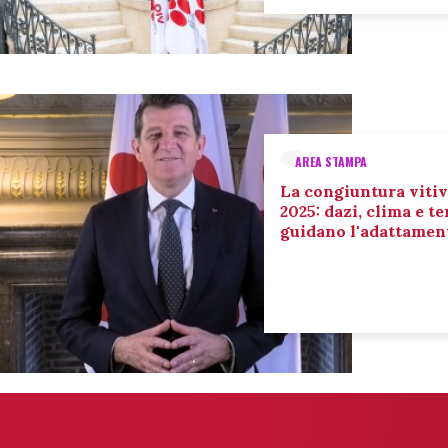
AREA STAMPA
La congiuntura vitiv
2025: dazi, clima e 
guidano l'adattament