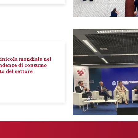
inicola mondiale nel
tendenze di consumo
o del settore