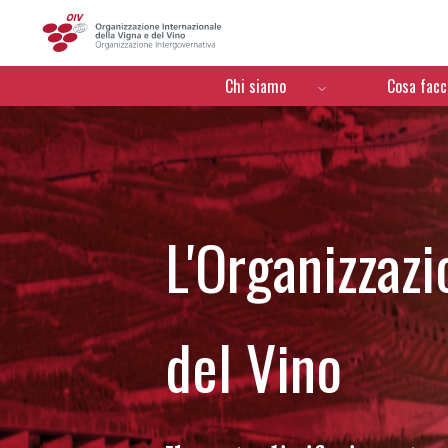
OIV
Menú de navegación
Chi siamo
Cosa fac
L'Organizzazi
del Vino