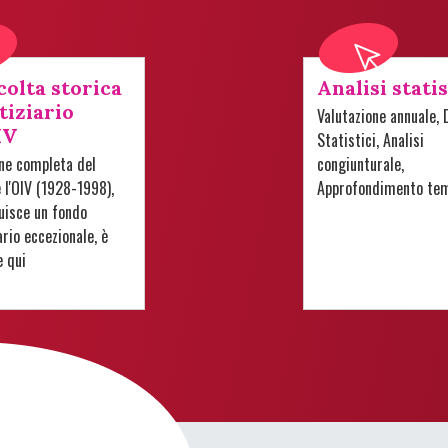
colta storica
Analisi stati
tiziario
Valutazione annuale, 
IV
Statistici, Analisi
one completa del
congiunturale,
e l'OIV (1928-1998),
Approfondimento te
uisce un fondo
io eccezionale, è
e qui