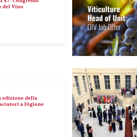
al 47° Congresso
e del Vino
a edizione della
sciatori a Digione