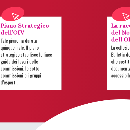
Piano Strategico
La rac
dell’OIV
del No
dell'O
Tale piano ha durata
quinquennale. Il piano
La collezi
strategico stabilisce le linee
Bulletin d
guida dei lavori delle
che costit
commissioni, le sotto-
documentar
commissioni e i gruppi
accessibil
d’esperti.