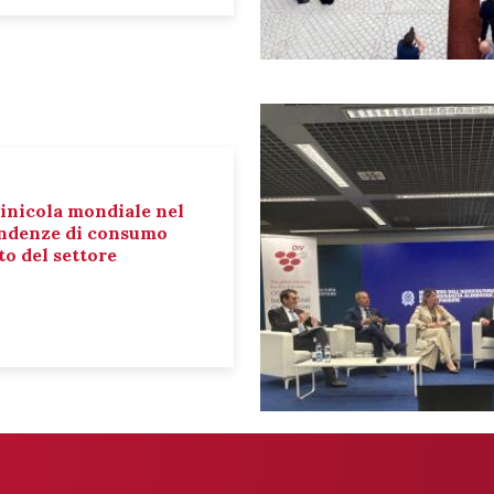
inicola mondiale nel
tendenze di consumo
o del settore