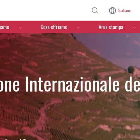
Salta al contenuto principale
Italiano
ciamo
Cosa offriamo
Area stampa
one Internazionale de