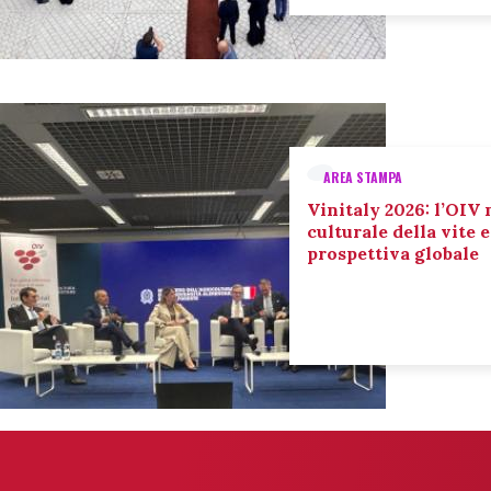
AREA STAMPA
Vinitaly 2026: l’OIV 
culturale della vite 
prospettiva globale