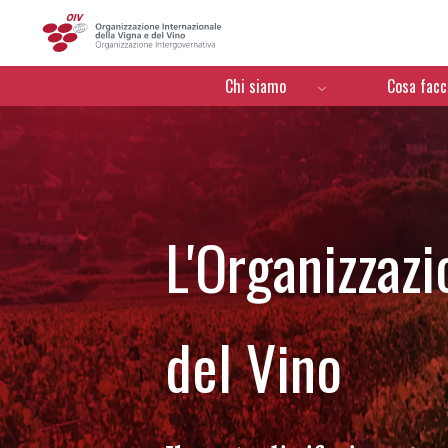
OIV
Menú de navegación
Chi siamo
Cosa fac
L'Organizzazi
del Vino