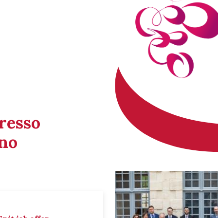
gresso
ino