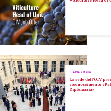
Viticulture Head of U
AREA STAMPA
La sede dell’OIV pre
riconoscimento «Pat
Diplomazia»