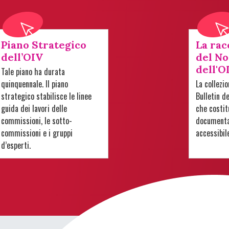
Piano Strategico
La rac
dell’OIV
del No
dell'O
Tale piano ha durata
quinquennale. Il piano
La collezi
strategico stabilisce le linee
Bulletin d
guida dei lavori delle
che costit
commissioni, le sotto-
documentar
commissioni e i gruppi
accessibil
d’esperti.