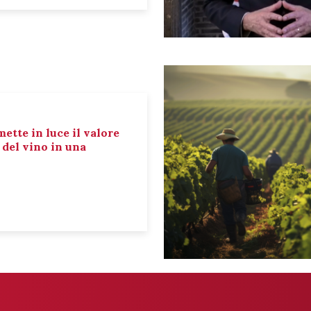
mette in luce il valore
e del vino in una