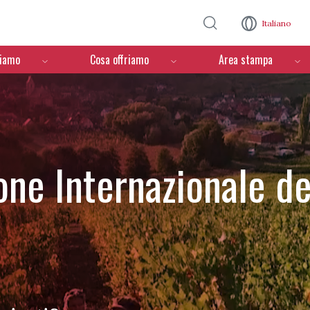
Salta al contenuto principale
Italiano
ciamo
Cosa offriamo
Area stampa
one Internazionale de