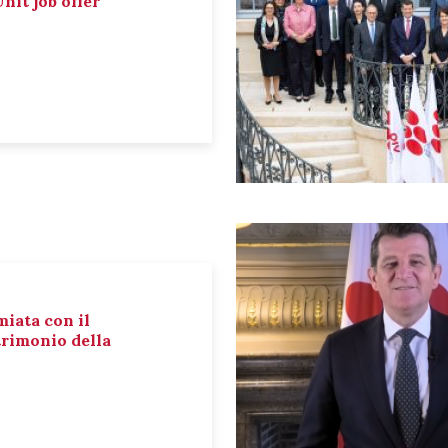
nit job offer
miata con il
rimonio della