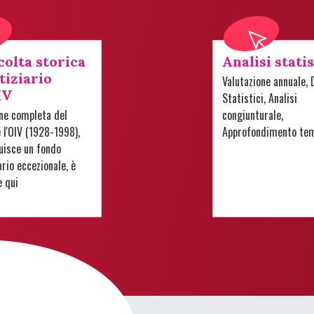
colta storica
Analisi stati
tiziario
Valutazione annuale, 
IV
Statistici, Analisi
one completa del
congiunturale,
e l'OIV (1928-1998),
Approfondimento te
uisce un fondo
io eccezionale, è
e qui