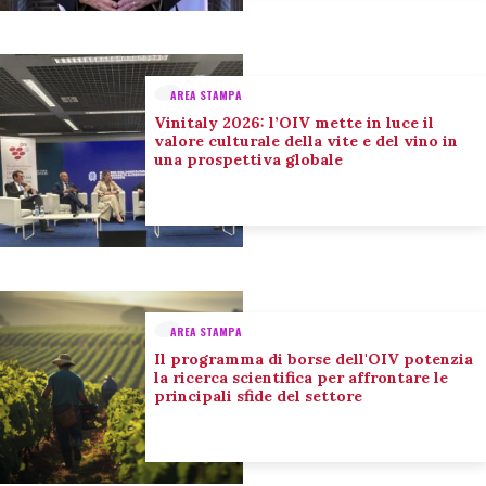
AREA STAMPA
Vinitaly 2026: l’OIV mette in luce il
valore culturale della vite e del vino in
una prospettiva globale
AREA STAMPA
Il programma di borse dell'OIV potenzia
la ricerca scientifica per affrontare le
principali sfide del settore