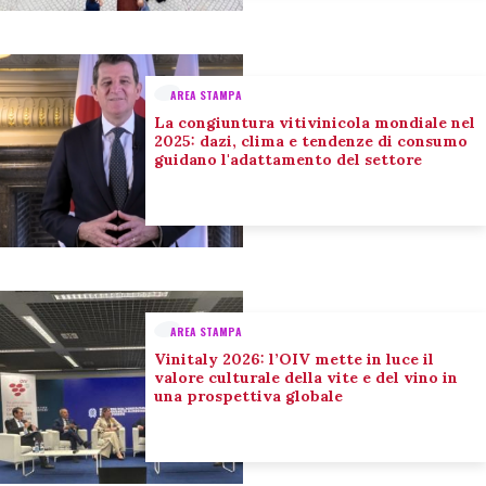
AREA STAMPA
La congiuntura vitivinicola mondiale nel
2025: dazi, clima e tendenze di consumo
guidano l'adattamento del settore
AREA STAMPA
Vinitaly 2026: l’OIV mette in luce il
valore culturale della vite e del vino in
una prospettiva globale