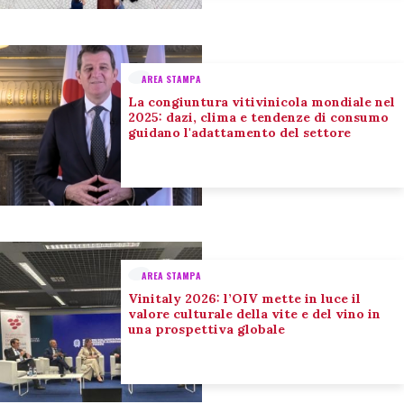
AREA STAMPA
La congiuntura vitivinicola mondiale nel
2025: dazi, clima e tendenze di consumo
guidano l'adattamento del settore
AREA STAMPA
Vinitaly 2026: l’OIV mette in luce il
valore culturale della vite e del vino in
una prospettiva globale