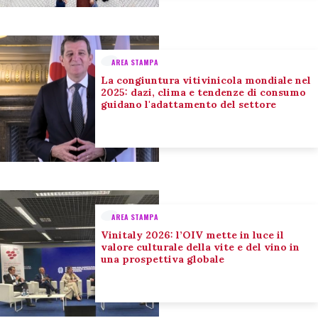
AREA STAMPA
La congiuntura vitivinicola mondiale nel
2025: dazi, clima e tendenze di consumo
guidano l'adattamento del settore
AREA STAMPA
Vinitaly 2026: l’OIV mette in luce il
valore culturale della vite e del vino in
una prospettiva globale