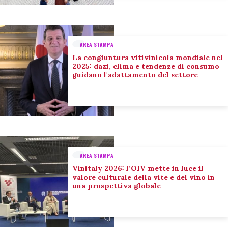
AREA STAMPA
La congiuntura vitivinicola mondiale nel
2025: dazi, clima e tendenze di consumo
guidano l'adattamento del settore
AREA STAMPA
Vinitaly 2026: l’OIV mette in luce il
valore culturale della vite e del vino in
una prospettiva globale