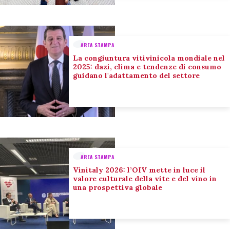
AREA STAMPA
La congiuntura vitivinicola mondiale nel
2025: dazi, clima e tendenze di consumo
guidano l'adattamento del settore
AREA STAMPA
Vinitaly 2026: l’OIV mette in luce il
valore culturale della vite e del vino in
una prospettiva globale