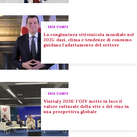
AREA STAMPA
La congiuntura vitivinicola mondiale nel
2025: dazi, clima e tendenze di consumo
guidano l'adattamento del settore
AREA STAMPA
Vinitaly 2026: l’OIV mette in luce il
valore culturale della vite e del vino in
una prospettiva globale