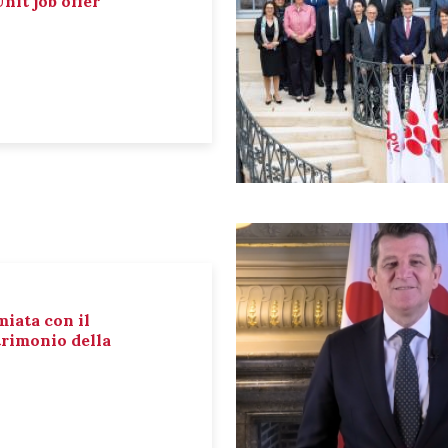
nit job offer
miata con il
rimonio della