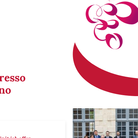
gresso
ino