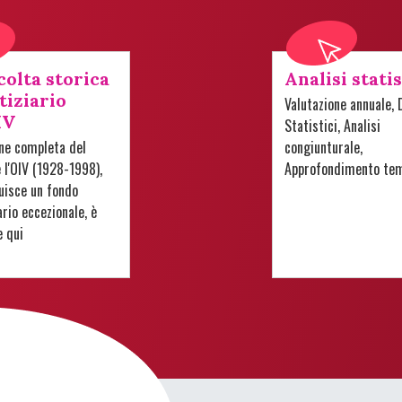
colta storica
Analisi stati
tiziario
Valutazione annuale, 
IV
Statistici, Analisi
one completa del
congiunturale,
e l'OIV (1928-1998),
Approfondimento te
uisce un fondo
io eccezionale, è
e qui