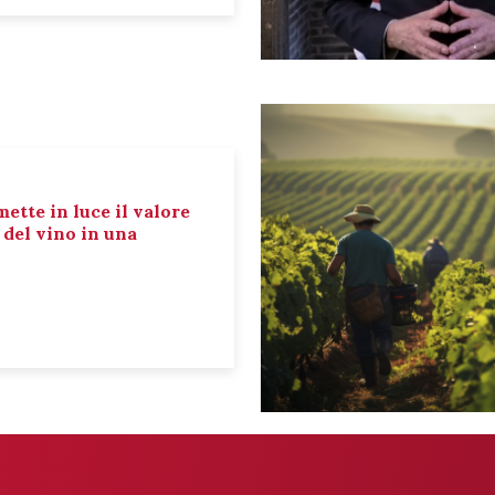
mette in luce il valore
e del vino in una