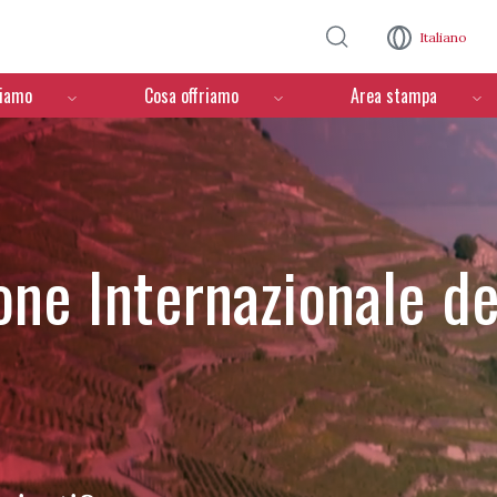
Salta al contenuto principale
Italiano
ciamo
Cosa offriamo
Area stampa
one Internazionale de