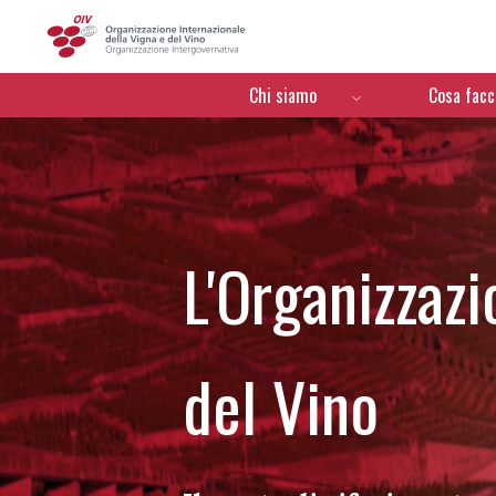
OIV
Menú de navegación
Chi siamo
Cosa fac
L'Organizzazi
del Vino