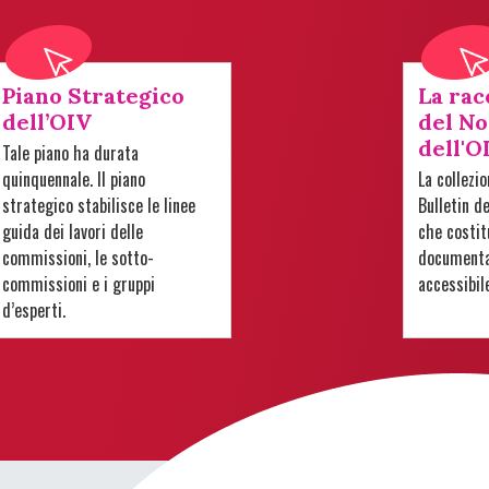
Piano Strategico
La rac
dell’OIV
del No
dell'O
Tale piano ha durata
quinquennale. Il piano
La collezi
strategico stabilisce le linee
Bulletin d
guida dei lavori delle
che costit
commissioni, le sotto-
documentar
commissioni e i gruppi
accessibil
d’esperti.