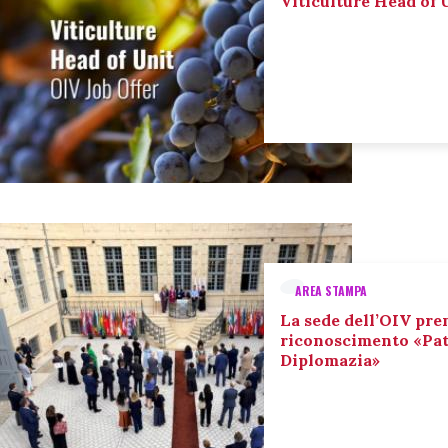
Viticulture Head of U
AREA STAMPA
La sede dell’OIV pre
riconoscimento «Pat
Diplomazia»