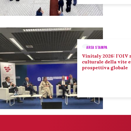
AREA STAMPA
Vinitaly 2026: l’OIV 
culturale della vite 
prospettiva globale