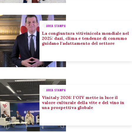
AREA STAMPA
La congiuntura vitivinicola mondiale nel
2025: dazi, clima e tendenze di consumo
guidano l'adattamento del settore
AREA STAMPA
Vinitaly 2026: l’OIV mette in luce il
valore culturale della vite e del vino in
una prospettiva globale