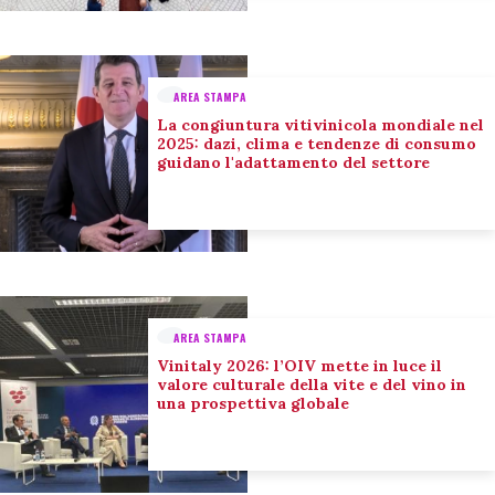
AREA STAMPA
La congiuntura vitivinicola mondiale nel
2025: dazi, clima e tendenze di consumo
guidano l'adattamento del settore
AREA STAMPA
Vinitaly 2026: l’OIV mette in luce il
valore culturale della vite e del vino in
una prospettiva globale