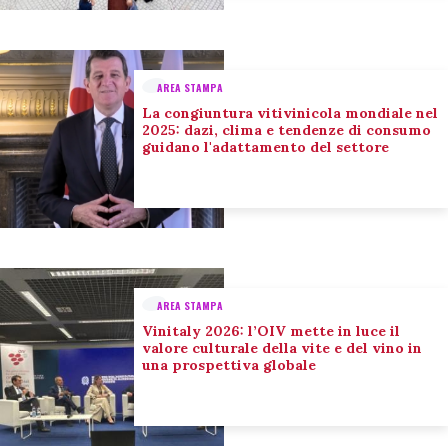
AREA STAMPA
La congiuntura vitivinicola mondiale nel
2025: dazi, clima e tendenze di consumo
guidano l'adattamento del settore
AREA STAMPA
Vinitaly 2026: l’OIV mette in luce il
valore culturale della vite e del vino in
una prospettiva globale