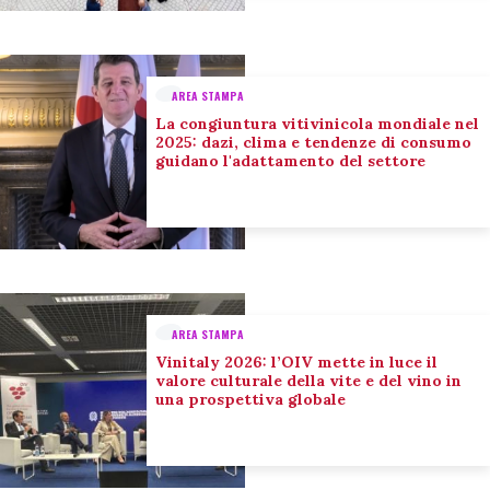
AREA STAMPA
La congiuntura vitivinicola mondiale nel
2025: dazi, clima e tendenze di consumo
guidano l'adattamento del settore
AREA STAMPA
Vinitaly 2026: l’OIV mette in luce il
valore culturale della vite e del vino in
una prospettiva globale