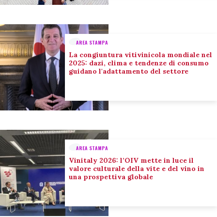
AREA STAMPA
La congiuntura vitivinicola mondiale nel
2025: dazi, clima e tendenze di consumo
guidano l'adattamento del settore
AREA STAMPA
Vinitaly 2026: l’OIV mette in luce il
valore culturale della vite e del vino in
una prospettiva globale