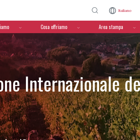
Salta al contenuto principale
Italiano
ciamo
Cosa offriamo
Area stampa
one Internazionale de