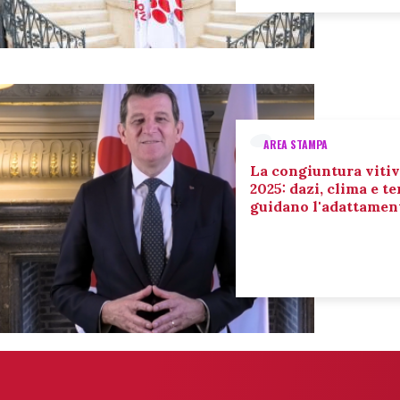
AREA STAMPA
La congiuntura vitiv
2025: dazi, clima e 
guidano l'adattament