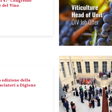
al 47° Congresso
e del Vino
a edizione della
sciatori a Digione