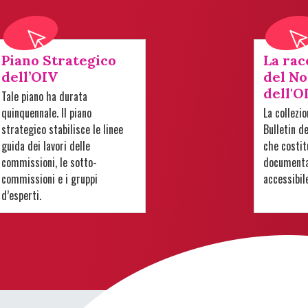
Piano Strategico
La rac
dell’OIV
del No
dell'O
Tale piano ha durata
quinquennale. Il piano
La collezi
strategico stabilisce le linee
Bulletin d
guida dei lavori delle
che costit
commissioni, le sotto-
documentar
commissioni e i gruppi
accessibil
d’esperti.