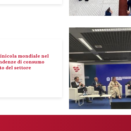
inicola mondiale nel
tendenze di consumo
o del settore