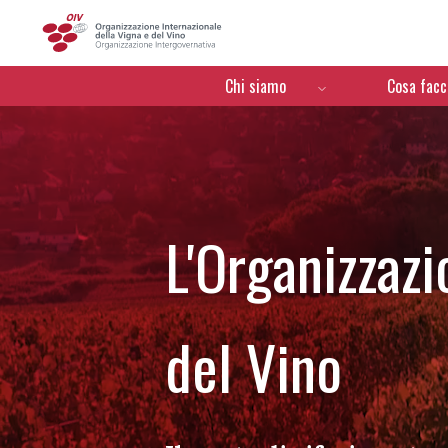
OIV
Menú de navegación
Chi siamo
Cosa fac
L'Organizzazi
del Vino