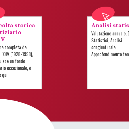
colta storica
Analisi stati
tiziario
Valutazione annuale, 
IV
Statistici, Analisi
one completa del
congiunturale,
e l'OIV (1928-1998),
Approfondimento te
uisce un fondo
io eccezionale, è
e qui