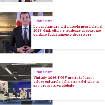
AREA STAMPA
La congiuntura vitivinicola mondiale nel
2025: dazi, clima e tendenze di consumo
guidano l'adattamento del settore
AREA STAMPA
Vinitaly 2026: l’OIV mette in luce il
valore culturale della vite e del vino in
una prospettiva globale