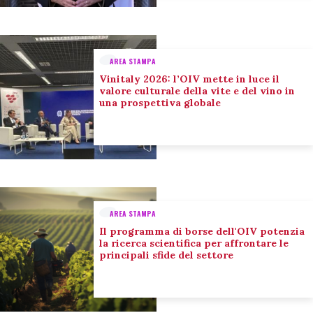
AREA STAMPA
Vinitaly 2026: l’OIV mette in luce il
valore culturale della vite e del vino in
una prospettiva globale
AREA STAMPA
Il programma di borse dell'OIV potenzia
la ricerca scientifica per affrontare le
principali sfide del settore