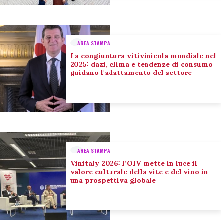
AREA STAMPA
La congiuntura vitivinicola mondiale nel
2025: dazi, clima e tendenze di consumo
guidano l'adattamento del settore
AREA STAMPA
Vinitaly 2026: l’OIV mette in luce il
valore culturale della vite e del vino in
una prospettiva globale