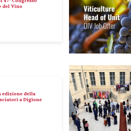
al 47° Congresso
e del Vino
a edizione della
sciatori a Digione