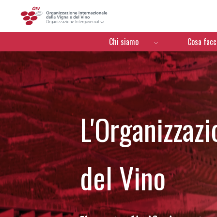
OIV
Menú de navegación
Chi siamo
Cosa fac
L'Organizzazi
del Vino