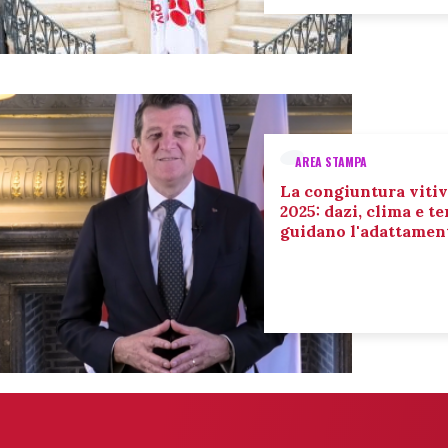
AREA STAMPA
La congiuntura vitiv
2025: dazi, clima e 
guidano l'adattament