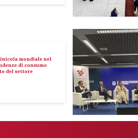
inicola mondiale nel
tendenze di consumo
o del settore