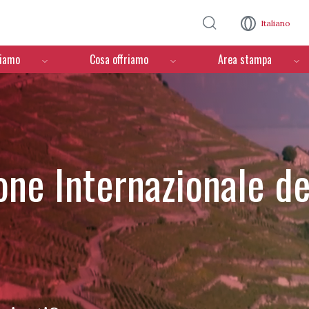
Salta al contenuto principale
Italiano
ciamo
Cosa offriamo
Area stampa
one Internazionale de