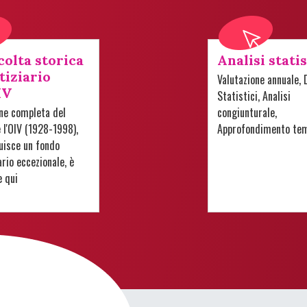
colta storica
Analisi stati
tiziario
Valutazione annuale, 
IV
Statistici, Analisi
one completa del
congiunturale,
e l'OIV (1928-1998),
Approfondimento te
uisce un fondo
io eccezionale, è
e qui