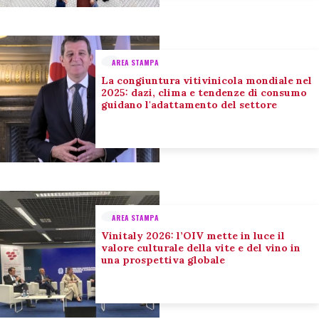
AREA STAMPA
La congiuntura vitivinicola mondiale nel
2025: dazi, clima e tendenze di consumo
guidano l'adattamento del settore
AREA STAMPA
Vinitaly 2026: l’OIV mette in luce il
valore culturale della vite e del vino in
una prospettiva globale