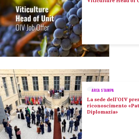
Viticulture Head of U
AREA STAMPA
La sede dell’OIV pre
riconoscimento «Pat
Diplomazia»