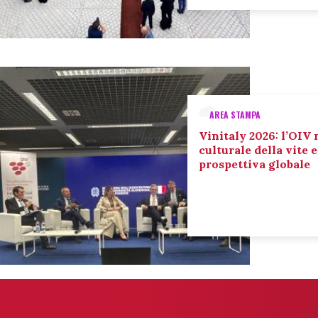
AREA STAMPA
Vinitaly 2026: l’OIV 
culturale della vite 
prospettiva globale