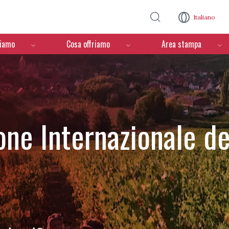
Salta al contenuto principale
Italiano
ciamo
Cosa offriamo
Area stampa
one Internazionale de