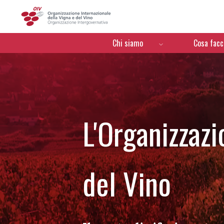
OIV
Menú de navegación
Chi siamo
Cosa fac
L'Organizzazi
del Vino