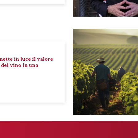
mette in luce il valore
e del vino in una