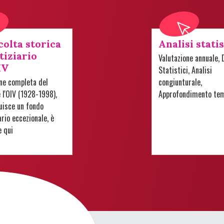
colta storica
Analisi stati
tiziario
Valutazione annuale, 
IV
Statistici, Analisi
one completa del
congiunturale,
e l'OIV (1928-1998),
Approfondimento te
uisce un fondo
io eccezionale, è
e qui