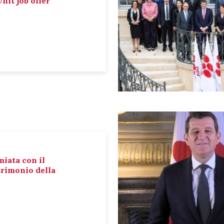
nit job offer
miata con il
rimonio della