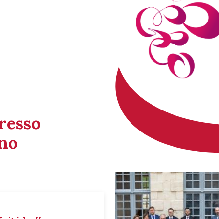
gresso
ino