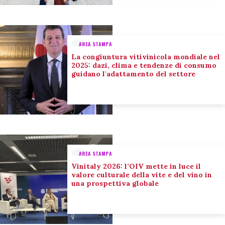
AREA STAMPA
La congiuntura vitivinicola mondiale nel
2025: dazi, clima e tendenze di consumo
guidano l'adattamento del settore
AREA STAMPA
Vinitaly 2026: l’OIV mette in luce il
valore culturale della vite e del vino in
una prospettiva globale