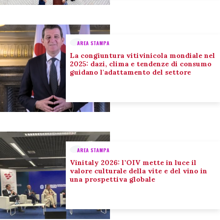
AREA STAMPA
La congiuntura vitivinicola mondiale nel
2025: dazi, clima e tendenze di consumo
guidano l'adattamento del settore
AREA STAMPA
Vinitaly 2026: l’OIV mette in luce il
valore culturale della vite e del vino in
una prospettiva globale