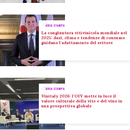
AREA STAMPA
La congiuntura vitivinicola mondiale nel
2025: dazi, clima e tendenze di consumo
guidano l'adattamento del settore
AREA STAMPA
Vinitaly 2026: l’OIV mette in luce il
valore culturale della vite e del vino in
una prospettiva globale