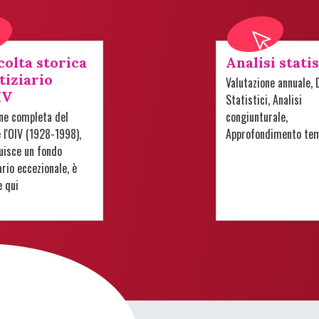
colta storica
Analisi stati
tiziario
Valutazione annuale, 
IV
Statistici, Analisi
one completa del
congiunturale,
e l'OIV (1928-1998),
Approfondimento te
uisce un fondo
io eccezionale, è
e qui