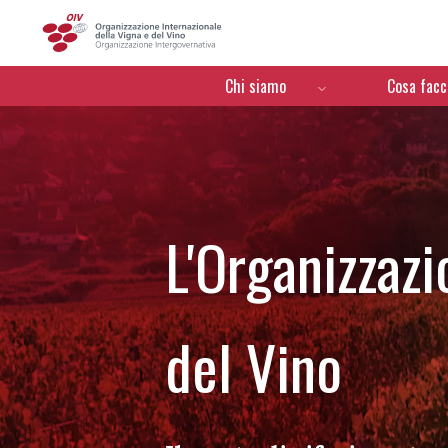
OIV
Menú de navegación
Chi siamo
Cosa fac
L'Organizzazi
del Vino