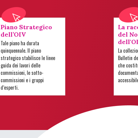
Piano Strategico
La rac
dell’OIV
del No
dell'O
Tale piano ha durata
quinquennale. Il piano
La collezi
strategico stabilisce le linee
Bulletin d
guida dei lavori delle
che costit
commissioni, le sotto-
documentar
commissioni e i gruppi
accessibil
d’esperti.