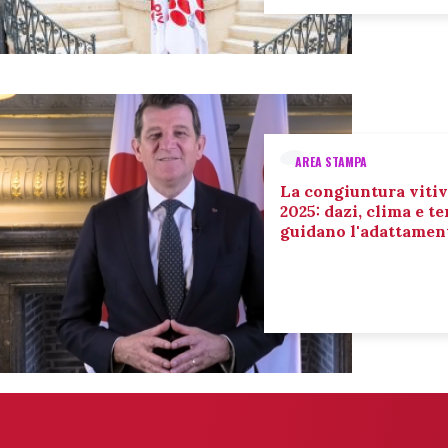
AREA STAMPA
La congiuntura vitiv
2025: dazi, clima e 
guidano l'adattament