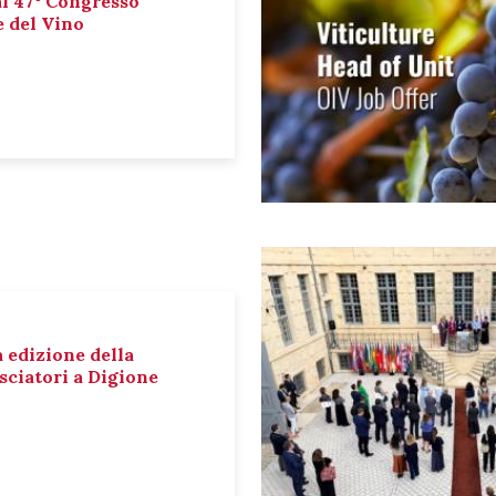
al 47° Congresso
e del Vino
a edizione della
sciatori a Digione