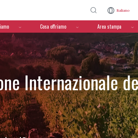
Salta al contenuto principale
Italiano
ciamo
Cosa offriamo
Area stampa
one Internazionale de