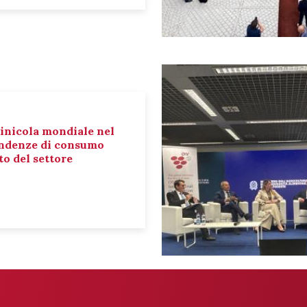
inicola mondiale nel
tendenze di consumo
o del settore