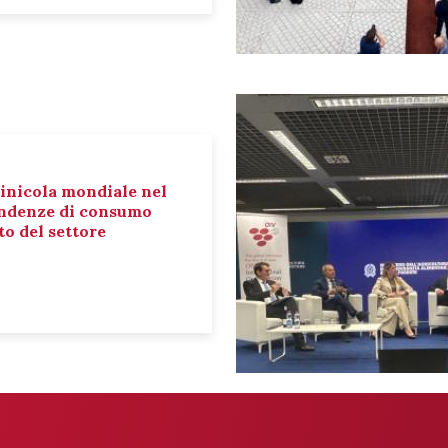
inicola mondiale nel
tendenze di consumo
o del settore