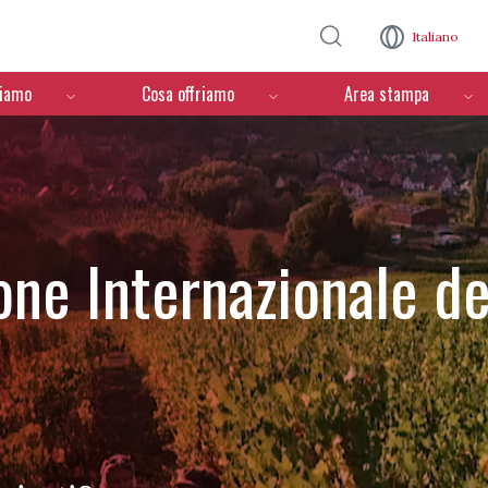
Salta al contenuto principale
Italiano
ciamo
Cosa offriamo
Area stampa
one Internazionale de