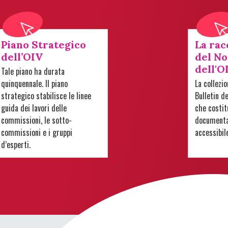
Piano Strategico
La rac
dell’OIV
del No
dell'O
Tale piano ha durata
quinquennale. Il piano
La collezi
strategico stabilisce le linee
Bulletin d
guida dei lavori delle
che costit
commissioni, le sotto-
documentar
commissioni e i gruppi
accessibil
d’esperti.