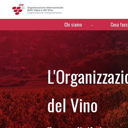
OIV
Menú de navegación
Chi siamo
Cosa fac
L'Organizzazi
del Vino