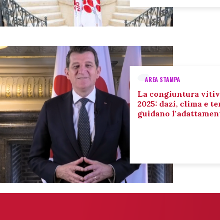
AREA STAMPA
La congiuntura vitiv
2025: dazi, clima e 
guidano l'adattament