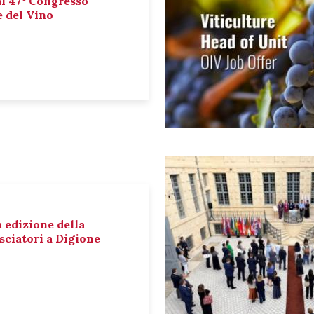
al 47° Congresso
e del Vino
a edizione della
sciatori a Digione