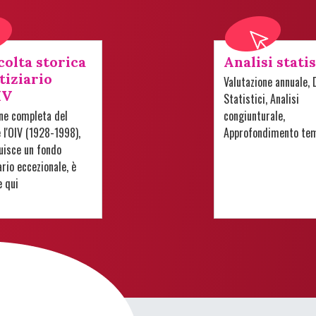
colta storica
Analisi stati
tiziario
Valutazione annuale, 
IV
Statistici, Analisi
one completa del
congiunturale,
e l'OIV (1928-1998),
Approfondimento te
uisce un fondo
io eccezionale, è
e qui