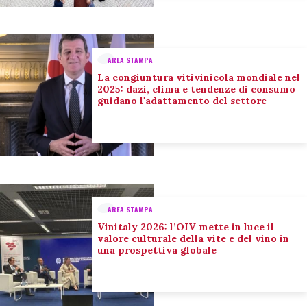
AREA STAMPA
La congiuntura vitivinicola mondiale nel
2025: dazi, clima e tendenze di consumo
guidano l'adattamento del settore
AREA STAMPA
Vinitaly 2026: l’OIV mette in luce il
valore culturale della vite e del vino in
una prospettiva globale