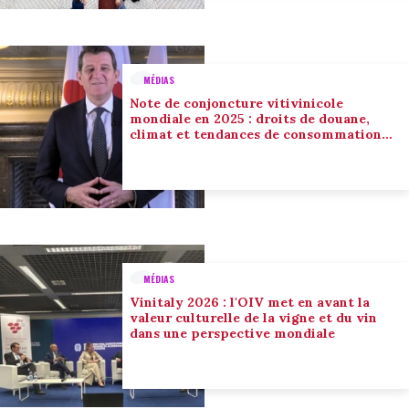
MÉDIAS
Note de conjoncture vitivinicole
mondiale en 2025 : droits de douane,
climat et tendances de consommation
conduisent l’adaptation du secteur
MÉDIAS
Vinitaly 2026 : l'OIV met en avant la
valeur culturelle de la vigne et du vin
dans une perspective mondiale