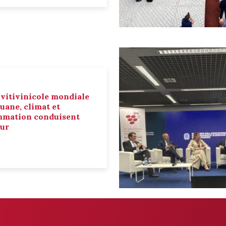
 vitivinicole mondiale
ouane, climat et
mmation conduisent
eur