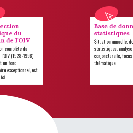
lection
Base de donn
ique du
statistiques
in de l’OIV
Situation annuelle, d
ion complète du
statistiques, analyse
e l’OIV (1928-1998)
conjoncturelle, focus
t un fond
thématique
re exceptionnel, est
 ici