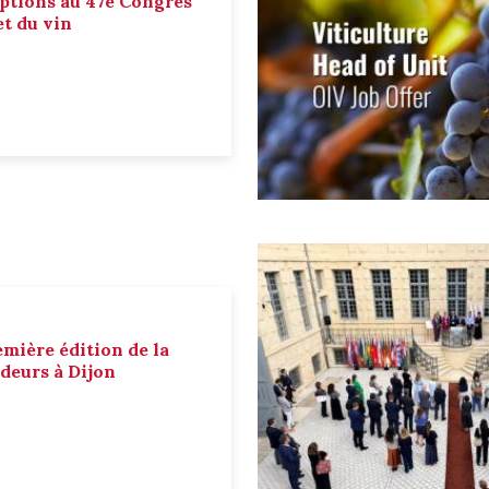
ptions au 47e Congrès
et du vin
emière édition de la
deurs à Dijon