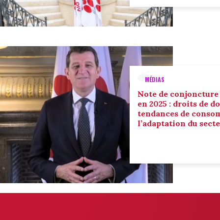
MÉDIAS
Note de conjoncture
en 2025 : droits de d
tendances de conso
l’adaptation du sect