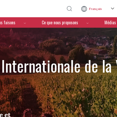
Aller au contenu principal
Français
us faisons
Ce que nous proposons
Médias
Internationale de la
e et