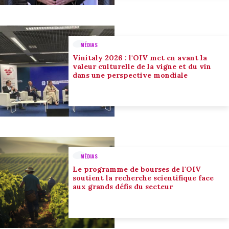
MÉDIAS
Vinitaly 2026 : l'OIV met en avant la
valeur culturelle de la vigne et du vin
dans une perspective mondiale
MÉDIAS
Le programme de bourses de l'OIV
soutient la recherche scientifique face
aux grands défis du secteur